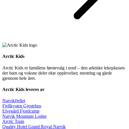
Arctic Kids
Arctic Kids er familiens førstevalg i nord – den arktiske lekeplassen
der barn og voksne deler ekte opplevelser, mestring og glede
gjennom hele året.
Arctic Kids leveres av
Narvikfjellet
Fjellkysten Gjestehus
Elvegård Fjordcamp
Narvik Mountain Lodge
Arctic Train
Quality Hotel Grand Royal Narvik