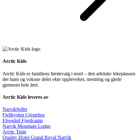
Arctic Kids
Arctic Kids er familiens førstevalg i nord – den arktiske lekeplassen
der barn og voksne deler ekte opplevelser, mestring og glede
gjennom hele året.
Arctic Kids leveres av
Narvikfjellet
Fjellkysten Gjestehus
Elvegård Fjordcamp
Narvik Mountain Lodge
Arctic Train
Quality Hotel Grand Royal Narvik