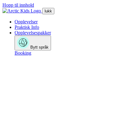
Hopp til innhold
lukk
Opplevelser
Praktisk Info
Opplevelsespakker
Bytt språk
Booking