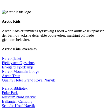
Arctic Kids
Arctic Kids er familiens førstevalg i nord – den arktiske lekeplassen
der barn og voksne deler ekte opplevelser, mestring og glede
gjennom hele året.
Arctic Kids leveres av
Narvikfjellet
Fjellkysten Gjestehus
Elvegård Fjordcamp
Narvik Mountain Lodge
Arctic Train
Quality Hotel Grand Royal Narvik
Narvik Bibliotek
Polar Park
Museum Nord Narvik
Ballangen Camping
Scandic Hotel Narvik