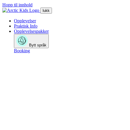
Hopp til innhold
lukk
Opplevelser
Praktisk Info
Opplevelsespakker
Bytt språk
Booking