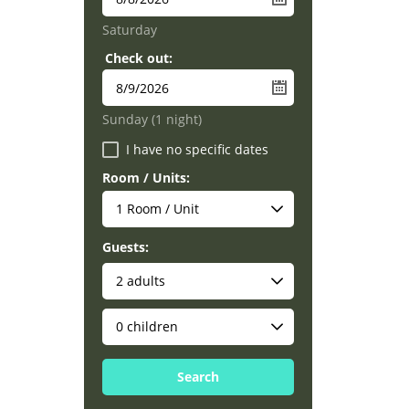
Saturday
Check out:
Sunday
(1 night)
I have no specific dates
Room / Units:
Guests:
Search