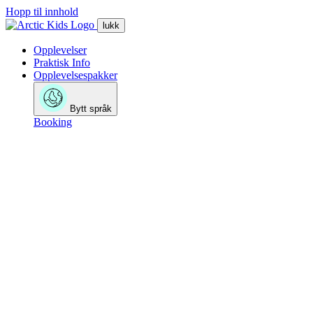
Hopp til innhold
lukk
Opplevelser
Praktisk Info
Opplevelsespakker
Bytt språk
Booking