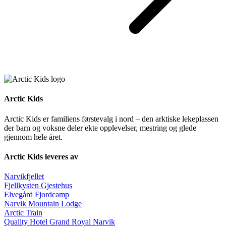
Arctic Kids
Arctic Kids er familiens førstevalg i nord – den arktiske lekeplassen
der barn og voksne deler ekte opplevelser, mestring og glede
gjennom hele året.
Arctic Kids leveres av
Narvikfjellet
Fjellkysten Gjestehus
Elvegård Fjordcamp
Narvik Mountain Lodge
Arctic Train
Quality Hotel Grand Royal Narvik