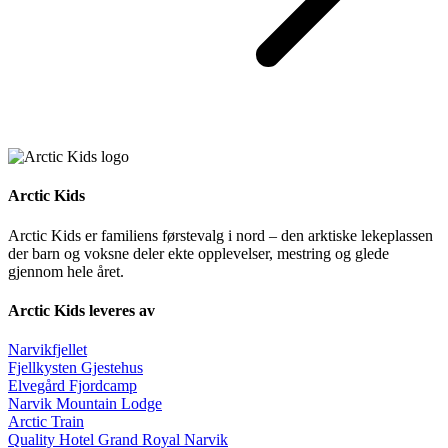
Arctic Kids
Arctic Kids er familiens førstevalg i nord – den arktiske lekeplassen
der barn og voksne deler ekte opplevelser, mestring og glede
gjennom hele året.
Arctic Kids leveres av
Narvikfjellet
Fjellkysten Gjestehus
Elvegård Fjordcamp
Narvik Mountain Lodge
Arctic Train
Quality Hotel Grand Royal Narvik