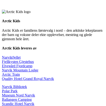
Arctic Kids
Arctic Kids er familiens førstevalg i nord – den arktiske lekeplassen
der barn og voksne deler ekte opplevelser, mestring og glede
gjennom hele året.
Arctic Kids leveres av
Narvikfjellet
Fjellkysten Gjestehus
Elvegård Fjordcamp
Narvik Mountain Lodge
Arctic Train
Quality Hotel Grand Royal Narvik
Narvik Bibliotek
Polar Park
Museum Nord Narvik
Ballangen Camping
Scandic Hotel Narvik