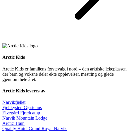
Arctic Kids
Arctic Kids er familiens førstevalg i nord – den arktiske lekeplassen
der barn og voksne deler ekte opplevelser, mestring og glede
gjennom hele året.
Arctic Kids leveres av
Narvikfjellet
Fjellkysten Gjestehus
Elvegård Fjordcamp
Narvik Mountain Lodge
Arctic Train
Quality Hotel Grand Royal Narvik