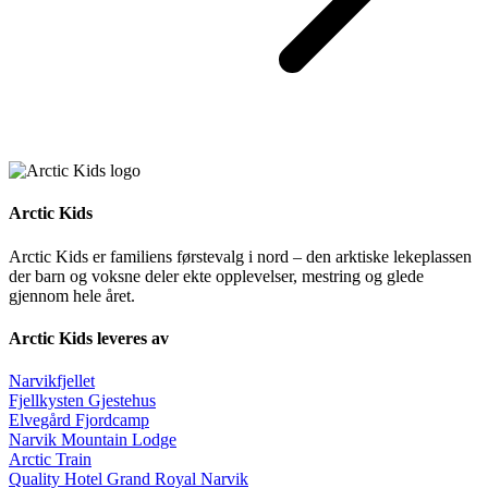
Arctic Kids
Arctic Kids er familiens førstevalg i nord – den arktiske lekeplassen
der barn og voksne deler ekte opplevelser, mestring og glede
gjennom hele året.
Arctic Kids leveres av
Narvikfjellet
Fjellkysten Gjestehus
Elvegård Fjordcamp
Narvik Mountain Lodge
Arctic Train
Quality Hotel Grand Royal Narvik