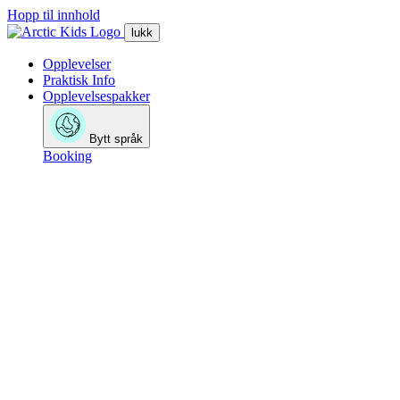
Hopp til innhold
lukk
Opplevelser
Praktisk Info
Opplevelsespakker
Bytt språk
Booking